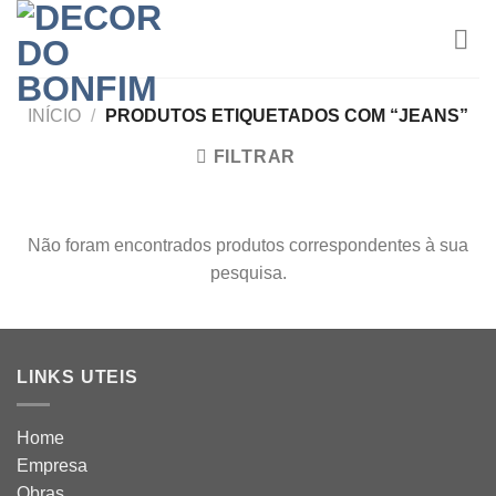
Skip
to
content
INÍCIO
/
PRODUTOS ETIQUETADOS COM “JEANS”
FILTRAR
Não foram encontrados produtos correspondentes à sua
pesquisa.
LINKS UTEIS
Home
Empresa
Obras